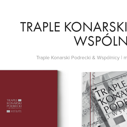
TRAPLE KONARSKI 
WSPÓLN
Traple Konarski Podrecki & Wspólnicy | m