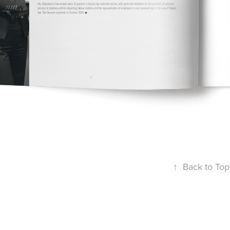
↑
Back to Top