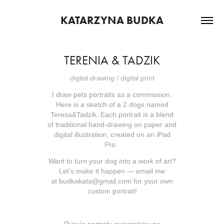
KATARZYNA BUDKA
TERENIA & TADZIK
digital drawing / digital print
I draw pets portraits as a commission.
Here is a sketch of a 2 dogs named
Teresa&Tadzik. Each portrait is a blend
of traditional hand-drawing on paper and
digital illustration, created on an iPad
Pro.
Want to turn your dog into a work of art?
Let’s make it happen — email me
at
budkakata@gmail.com
for your own
custom portrait!