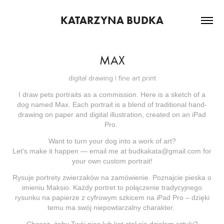
KATARZYNA BUDKA
MAX
digital drawing | fine art print
I draw pets portraits as a commission. Here is a sketch of a
dog named Max. Each portrait is a blend of traditional hand-
drawing on paper and digital illustration, created on an iPad
Pro.
Want to turn your dog into a work of art?
Let’s make it happen — email me at
budkakata@gmail.com
for
your own custom portrait!
Rysuje portrety zwierzaków na zamówienie. Poznajcie pieska o
imieniu Maksio. Każdy portret to połączenie tradycyjnego
rysunku na papierze z cyfrowym szkicem na iPad Pro – dzięki
temu ma swój niepowtarzalny charakter.