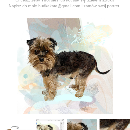
Chcesz, żeby Twój pies lub kot stał się dziełem sztuki?
Napisz do mnie
budkakata@gmail.com
i zamów swój portret !